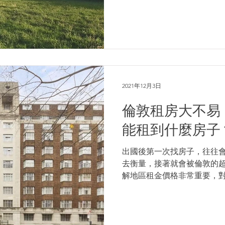
與權威性的建築學會之一，
力推動...
2021年12月3日
倫敦租房大不易
能租到什麼房子
出國後第一次找房子，往往
去衡量，接著就會被倫敦的
解地區租金價格非常重要，
說，可以更好的制定預算選
資者而言，也更能清楚的計算
均租金 根據...