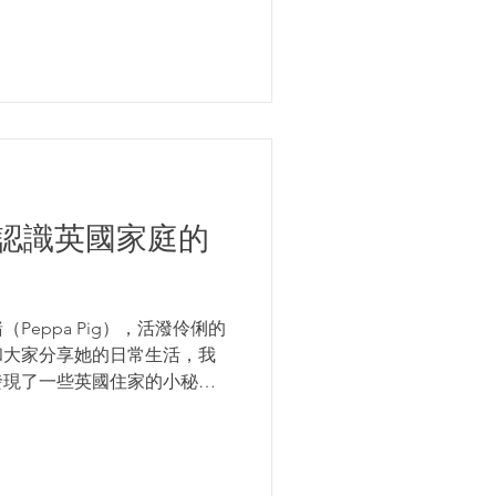
 帶你認識英國家庭的
eppa Pig），活潑伶俐的
和大家分享她的日常生活，我
發現了一些英國住家的小秘
n house） 佩佩豬一家住在典型
個時期的房子，我認為偏...