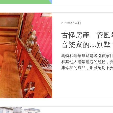
2021年3月26日
古怪房產｜管風
音樂家的…別墅
獨特和奢華無疑是吸引買家
和其他人撞錶撞包的經驗，
集珍稀的孤品，那麼絕對不
家。 管風琴「家」 前陣子在布
四房的連排別墅待價而沽中
局一樣，這棟...