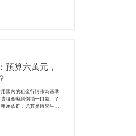
其會員遍及全球各國，他們致
：預算六萬元，
？
會用國內的租金行情作為基準
超貴租金嚇到倒抽一口氣。了
對租屋族群，尤其是留學生來
擇區域；而對於想做租賃的投
自己的獲利。 倫敦租房的平