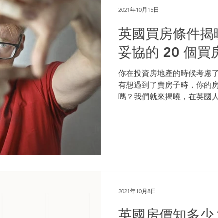
2021年10月15日
英國買房條件揭
妥協的 20 個
你在投資房地產的時候考慮
有想過到了賣房子時，你的
嗎？我們就來揭曉，在英國
配備有哪些！ 不可妥協：少
生之中平均至少住過五個不
了他們對房屋的敏感度，...
2021年10月8日
英國房價知多少