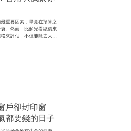
的最重要因素，畢竟在預算之
折衷。然而，比起光看總價來
價格來評估，不但能除去大小
和是否買貴上，顯得更加可
窗戶卻封印窗
氣都要錢的日子
然平等給予所有生命的資源，