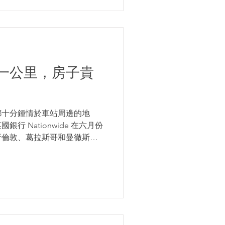
一公里，房子貴
都十分鍾情於車站周邊的地
 Nationwide 在六月份
析倫敦、葛拉斯哥和曼徹斯特
距離對房價的影響。 倫敦人
...