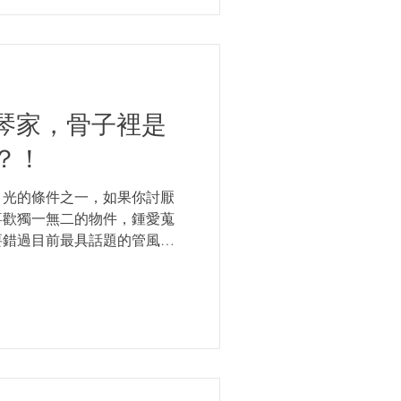
琴家，骨子裡是
？！
目光的條件之一，如果你討厭
喜歡獨一無二的物件，鍾愛蒐
要錯過目前最具話題的管風琴
里斯托福（Bristol）有一棟
，和一般的傳統英國房子的格