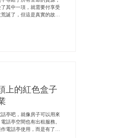
受了其中一項，就需要付享受
太荒誕了，但這是真實的故
的得為從窗戶透進家園的陽光
ry...
頭上的紅色盒子
業
電話亭吧，就像房子可以用來
，電話亭空間也有出租服務。
僅作電話亭使用，而是有了更