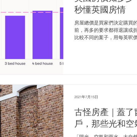
秒懂英國房情
房屋總價是買家們決定購買
前，再多的要求都得退讓或
比較不同的案子，用每英呎
上的差異，在比較案件等級
靠。 每呎價格最貴的房型...
2021年7月15日
古怪房產｜蓋了
戶，那些光和空
「陽光、空氣和雨水，大自