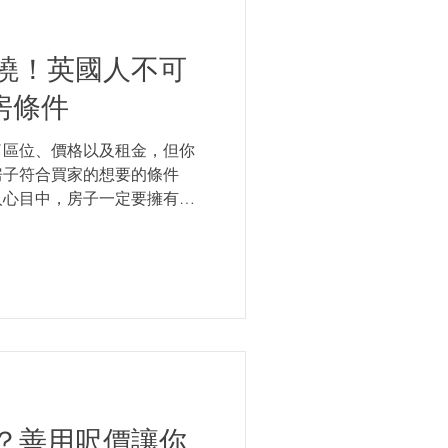
曉！英國人不可
買房條件
了區位、價格以及租金，但你
房子符合買家的想要的條件
人心目中，房子一定要擁有的
了這些交易就會失敗 英國人一
同的房子，豐富居住經驗提升
？善用呎價讓你