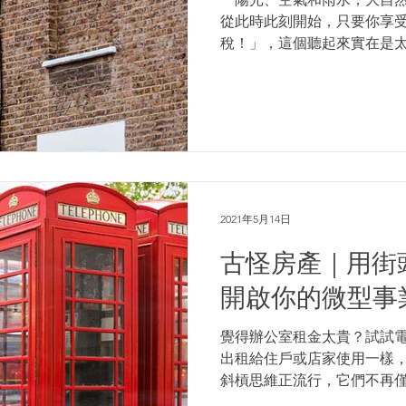
從此時此刻開始，只要你享
稅！」，這個聽起來實在是
事，在十七世紀時，人們真
付費。 日光搶匪Daylight Robbe
2021年5月14日
古怪房產｜用街
開啟你的微型事
覺得辦公室租金太貴？試試
出租給住戶或店家使用一樣
斜槓思維正流行，它們不再
多新穎的選擇。