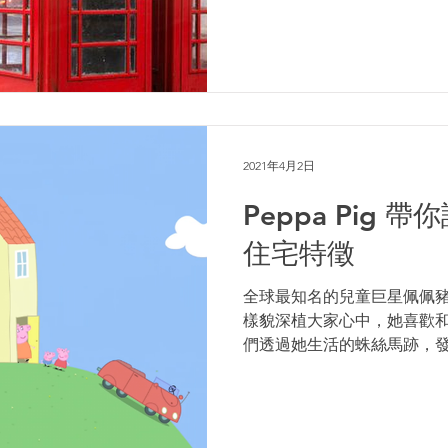
2021年4月2日
Peppa Pig
住宅特徵
全球最知名的兒童巨星佩佩豬（P
樣貌深植大家心中，她喜歡
們透過她生活的蛛絲馬跡，
密！ 喬治亞住宅（Georgia
的英式住宅中，如果要說是哪