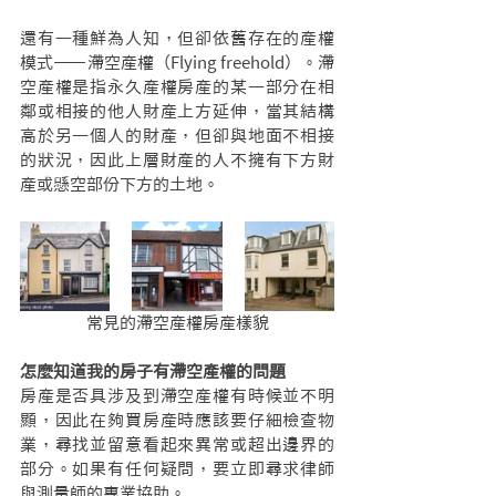
還有一種鮮為人知，但卻依舊存在的產權
模式——滯空產權（Flying freehold）。滯
空產權是指永久產權房產的某一部分在相
鄰或相接的他人財產上方延伸，當其結構
高於另一個人的財產，但卻與地面不相接
的狀況，因此上層財產的人不擁有下方財
產或懸空部份下方的土地。
常見的滯空產權房產樣貌
怎麼知道我的房子有滯空產權的問題
房產是否具涉及到滯空產權有時候並不明
顯，因此在夠買房產時應該要仔細檢查物
業，尋找並留意看起來異常或超出邊界的
部分。如果有任何疑問，要立即尋求律師
與測量師的專業協助。