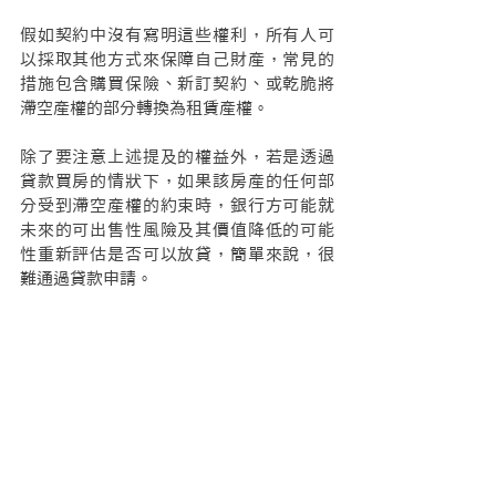
假如契約中沒有寫明這些權利，所有人可
以採取其他方式來保障自己財產，常見的
措施包含購買保險、新訂契約、或乾脆將
滯空產權的部分轉換為租賃產權。
除了要注意上述提及的權益外，若是透過
貸款買房的情狀下，如果該房產的任何部
分受到滯空產權的約束時，銀行方可能就
未來的可出售性風險及其價值降低的可能
性重新評估是否可以放貸，簡單來說，很
難通過貸款申請。