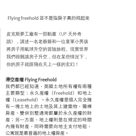
Flying freehold 並不是指房子真的飛起來
皮克斯夢工廠有一部動畫《UP 天外奇
蹟》，講述一名老爺爺和一位童軍小男孩
將房子用氣球升空的冒險旅程。現實世界
我們很難讓房子升空，但在某些情況下，
你的房子就跟飛在天上一樣的玄幻！
滯空產權 Flying Freehold
我們都已經知道，英國土地所有權有兩種
主要類型：永久產權（Freehold）和地上
權（Leasehold）。永久產權是個人完全擁
有一塊土地上的土地及其上建築物，獨棟
房產、雙併別墅通常都屬於永久產權的財
產；另一方面，地上權則是在規定的時間
內擁有財產，同時需要向地主支付地租，
公寓就是最普遍的地上權房產。