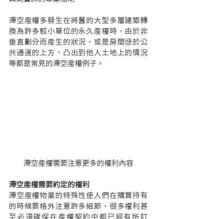
滯空產權多發生在將舊的大型多層建築轉
換為許多較小單位的永久產權時，由於非
垂直劃分而產生的狀況，或是房間懸於公
共通道的上方、凸出到他人土地上的情況
等都是常見的滯空產權例子。
滯空產權需要注意更多的權利內容
滯空產權需要約定的權利
滯空產權物業的特殊性使人們在購買持有
的時候要格外注意許多細節，很多權利甚
至必須確保在產權契約中都已經有所訂