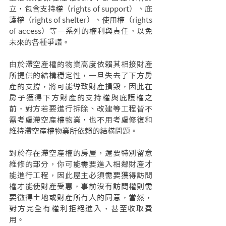
立，包含支持權（rights of support）、庇
護權（rights of shelter）、使用權（rights 
of access）等一系列的權利與責任，以免
未來的各種爭議。
由於滯空產權的物業高度依賴其相接財產
所提供的結構穩定性，一旦失去了下方房
產的支撐，將可能導致財產損毀，因此在
房子獲得下方財產的支持權與庇護權之
前，對方若要進行拆除、改建等工程皆不
需考慮滯空產權物業，也不用考慮修復和
維持滯空產權物業所依賴的結構問題。
對於存在滯空產權的房屋，還要特別留意
維修的部分，你可能需要進入相鄰財產才
能進行工程，因此屋主必須需要獲得訪問
權才能使財產受惠，事前沒有訪問權則需
要徵得土地或財產所有人的同意，當然，
對方完全有權利拒絕進入，甚至收取費
用。