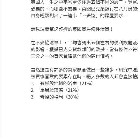
英國人一生之中平均至少住過五個不同的房子，豐富
必要的，而哪些不需要。英國巴克萊銀行在八月份的
自身經驗列出了一連串「不妥協」的房屋要求。
請見瑞閣幫您整裡的英國買房條件清單！
在不妥協清單上，平均會列出五個左右的便利設施及
的影響，根據巴克萊貸款部門的數據，當有條件不符
三分之一的買家會降低他們的願付價格。
當然還是有許多的買家願意做出一些讓步，研究中還
被買家喜歡的要素存在時，絕大多數的人都會直接捨
1.      有鋪設地毯的浴室（21%）
2.      單層玻璃窗（21%）
3.      奇怪的格局（20%）