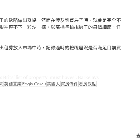
子的缺陷做出妥協，然而在涉及到買房子時，就會是完全不
眼裡容不下一粒沙一樣，以高標準檢視房子的每個細節，任
出租房放入市場中時，記得適時的檢視屋況是否滿足目前買
 Brits’ list of property ‘must haves’. Barkelays
問
英國置業
Regis Crucis
英國人
買房條件
看房觀點