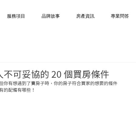
服務項目
品牌故事
房產資訊
專業問答
不可妥協的 20 個買房條件
但你有想過到了賣房子時，你的房子符合買家的想要的條件
有的配備有哪些！