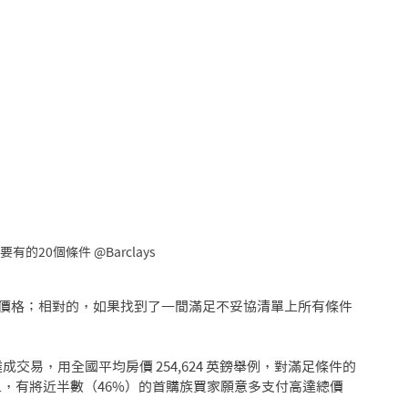
的20個條件 @Barclays
價格；相對的，如果找到了一間滿足不妥協清單上所有條件
成交易，用全國平均房價 254,624 英鎊舉例，對滿足條件的
而且，有將近半數（46%）的首購族買家願意多支付高達總價 