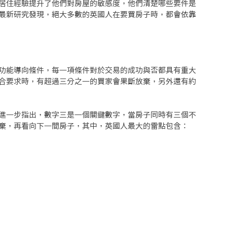
居住經驗提升了他們對房屋的敏感度，他們清楚哪些要件是
最新研究發現，絕大多數的英國人在要買房子時，都會依靠
功能導向條件，每一項條件對於交易的成功與否都具有重大
合要求時，有超過三分之一的買家會果斷放棄，另外還有約
進一步指出，數字三是一個關鍵數字，當房子同時有三個不
棄，再看向下一間房子，其中，英國人最大的雷點包含：