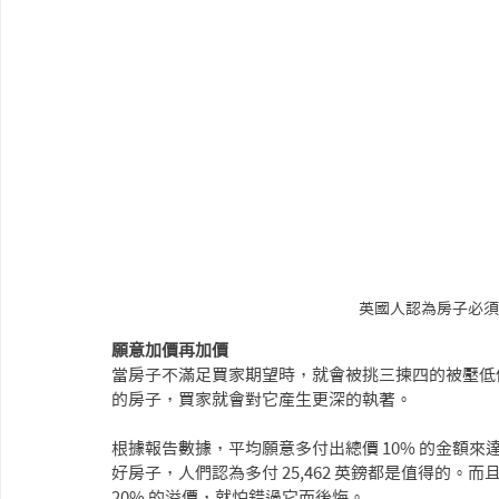
英國人認為房子必須要有
願意加價再加價
當房子不滿足買家期望時，就會被挑三揀四的被壓低
的房子，買家就會對它產生更深的執著。
根據報告數據，平均願意多付出總價 10% 的金額來達
好房子，人們認為多付 25,462 英鎊都是值得的。
20% 的溢價，就怕錯過它而後悔。