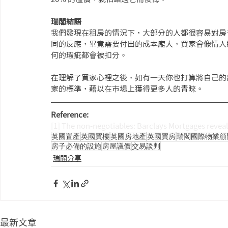
瑞閣結語
我們發現在租房的情況下，大部分的人都很容易對房
同的反應，畢竟需要付出的成本龐大，買家會像情人
何的瑕疵都會被扣分。
在理解了買家心裡之後，如有一天你也打算將自己的
家的標準，藉以在市場上獲得更多人的青睞。
Reference:
[1] The non-negotiables: Barclays Mortgages reveals
英國置產
英國買樓
英國房地產
英國買房
瑞閣國際物業顧
房子必備的設施
房屋議價
交易談判
瑞閣分享
最新文章