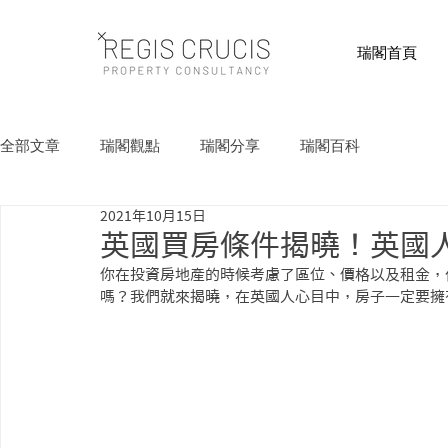
瑞閣首頁
全部文章
瑞閣觀點
瑞閣分享
瑞閣百科
2021年10月15日
英國買房條件揭曉！英國人
你在投資房地產的時候考慮了區位、價格以及租金，
嗎？我們就來揭曉，在英國人心目中，房子一定要擁