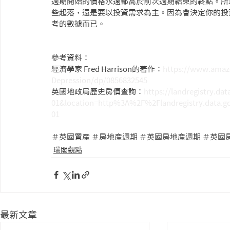
週期開始的價格永遠都高於前次週期結束的終點。所
些起落，還是要以投資需求為主。因為會決定你的投
考的數據而已。
參考資料：
經濟學家 Fred Harrison的著作：
https://www.amaz
Depression/dp/0856832545
英國地政局歷史房價查詢：
https://landregistry.d
01&location=http%3A%2F%2Flandregistry.data.
01
＃英國置產 ＃房地產週期 ＃英國房地產週期 ＃英國
瑞閣觀點
最新文章