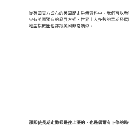
從英國官方公布的英國歷史房價資料中，
我們
可以看
只有英國獨有的發展方式，世界上大多數的早期發展
地產指數圖也都跟英國非常類似。
那即使長期走勢都是往上漲的，也是偶爾有下修的時