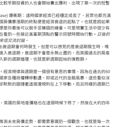
比較早期投資的人也會開始賣出獲利，出現了第一次的短暫
explosive phase) 爆衝期：這時國家經濟已經穩定成長了，民眾也都充滿
個房價暴漲期的終點便是經濟衰退的起點了。也就是說如果
便是你最後可以脫手並賺錢的機會。可是現實生活中很少有
在看到一些接近高峯期頂點的警示訊號時開始行動。
日後的
來信交流討論。
以準確地說出衰退期會何時發生。但是可以想見的是衰退期發生時，唯
進入衰退期。衰退期不會是永無止盡的，而英國過去的房產
入新的週期循環，也就是新週期起始的復甦期。
。
經濟規律與週期是一個很有意思的事情，因為在過去的60
國家各種政權轉移動盪，抑或近代的金融風暴，這些看似沒
卻默默的跟隨著這個潛規則在上下移動。而且同樣的週期已
暴，英國的房地產價格也在這個時候下修了，然後在大約四年
推測未來房價走勢，都需要意識到一個觀念，也就是每一次