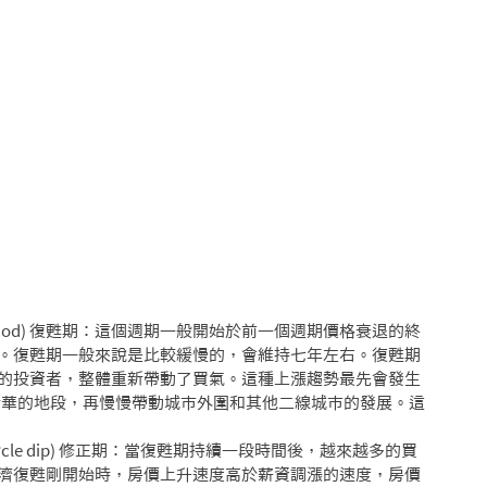
recovery period) 復甦期：這個週期一般開始於前一個週期價格衰退的終
。復甦期一般來說是比較緩慢的，會維持七年左右。復甦期
的投資者，整體重新帶動了買氣。
這種上漲趨勢最先會發生
也就是城市裡最精華的地段，再慢慢帶動城市外圍和其他二線城市的發展。
這
 the mid cycle dip) 修正期：當復甦期持續一段時間後，越來越多的買
濟復甦剛開始時，房價上升速度高於薪資調漲的速度，
房價