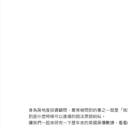
身為房地產投資顧問，最常被問到的事之一就是「我
到底什麼時候可以進場的說法眾說紛紜。
讓我們一起來研究一下歷年來的英國房價數據，看看