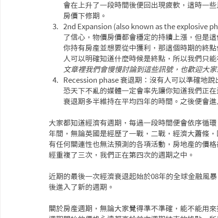
會在上升了一段時間後便回出現疲軟，這時
一些
房價下修期。
2nd Expansion (also known as the 
了信心，物價房價都會穩定的持續上漲，但是這
你持有房產並想要從中獲利，那這個時期的終點
人可以明確知道什麼時候是終點，所以我們只能
文章裡我們會慢慢討論到這些訊號，也歡迎大家
Recession phase 衰退期：沒有人可
恐天下不亂的媒體一定會率先讓你知道我們正在
衰退期多半維持在平均四年的時間。之後便會進
大家都知道經濟有週期，每過一段時間便會依序循環
年間，無論英國是經歷了一戰，二戰，經濟大蕭條，
有任何關連性也無法預測的各項活動，房地產的價格
經重複了三次，我們正在第四次的週期之中。
近期的最後一次經濟衰退起始於08年的全球金融風
後進入了新的週期。
關於房產週期，無論大家覺得準不準確，能不能用來