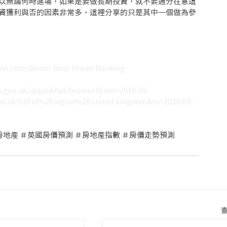
以無論何時進場，如果是要做長期投資，就不要過分在意這
資獲利與否的因素非常多，這裡分享的只是其中一個做為參
on.com/Boom-Bust-Prices-Banking-
ata.gov.uk/app/ukhpi/browse?from=2019-03-
gov.uk%2Fid%2Fregion%2Funited-kingdom&to=2020-03-
房地產 ＃英國房價預測 ＃房地產指數 ＃房價走勢預測