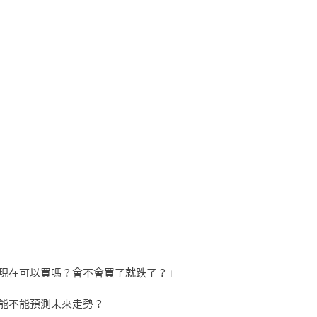
現在可以買嗎？會不會買了就跌了？」
能不能預測未來走勢？