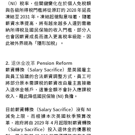
（NI）稅率，但關鍵變化在於個人免稅額
與各級所得稅門檻將從原訂的 2028 年延長
凍結至 2031 年。凍結起徵點意味著，隨著
薪資水準提高，將有越來越多人達到需繳
納所得稅及國民保險的收入門檻，部分人
也會因薪資成長而進入更高稅率級距，因
此被外界視為「隱形加稅」。
2. 退休金改革 Pension Reform
薪資轉換（Salary Sacrifice）是英國雇主
與員工協議的合法薪資調整方式，員工可
將部分原本需課稅的薪資改由雇主直接繳
入退休金帳戶，這筆金額不會計入應課稅
收入，藉此降低國民保險 (NI) 負擔。
目前薪資轉換（Salary Sacrifice）沒有 NI 
減免上限，而根據本次英國秋季預算改
革，政府將自 2029 年 4 月起限制薪資轉換
（Salary Sacrifice）投入退休金的優惠稅