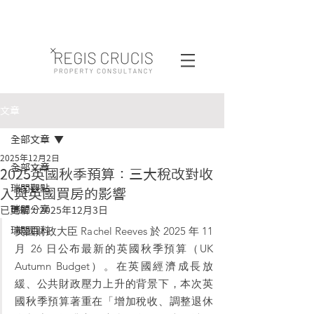
文章
全部文章
2025年12月2日
全部文章
2025英國秋季預算：三大稅改對收
瑞閣觀點
入與英國買房的影響
瑞閣分享
已更新：
2025年12月3日
英國財政大臣 Rachel Reeves 於 2025 年 11 
瑞閣百科
月 26 日公布最新的英國秋季預算（UK 
Autumn Budget）。在英國經濟成長放
緩、公共財政壓力上升的背景下，本次英
國秋季預算著重在「增加稅收、調整退休