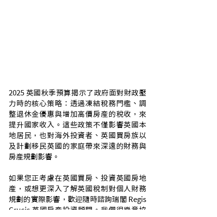
2025 英國秋季預算揭示了政府面對財政壓
力時的核心策略：透過凍結稅務門檻、調
整退休金優惠與增加高價房產的稅收，來
提升國家收入。這些政策不僅影響英國本
地居民，也對海外投資者、英國買房族以
及計劃移民英國的家庭帶來深遠的財務與
房產規劃影響。
如果您正考慮在英國買房、投資英國房地
產，或想更深入了解英國稅制對個人財務
規劃的實際影響，歡迎隨時諮詢瑞閣 Regis 
Crucis 英國房產投資顧問。我們很樂意協