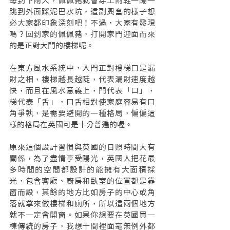
每到下雨天，佩佩豬就會穿上雨鞋一蹦一
跳到外面踩泥巴水坑，這副興奮的樣子想
必大家都印象深刻吧！不過，大家有發現
嗎？回到家的佩佩豬，打開家門迎面而來
的是正對大門的樓梯呢。
在東方風水系統中，入門正對樓梯口是漏
財之相，樓梯越長越陡，代表漏財速度越
快，而且在風水意義上，門代表「口」，
梯代表「舌」，口舌相對使家庭容易有口
角爭執，是需要避開的一種格局，偏偏這
樣的格局在英國可是十分普遍的喔。
原來這個設計習慣與英國的日照時間大有
關係，為了盡情享受陽光，英國人把花最
多時間的空間都設計的能擁有大面積採
光，包含客廳、廚房和臥室的位置都是靠
窗而設，其餘的地方比如房子的中心或角
落就拿來做樓梯和廁所，所以這兩個地方
就不一定會開窗。如果你想要在英國買一
棟傳統的房子，我想十間裡面毫無例外都