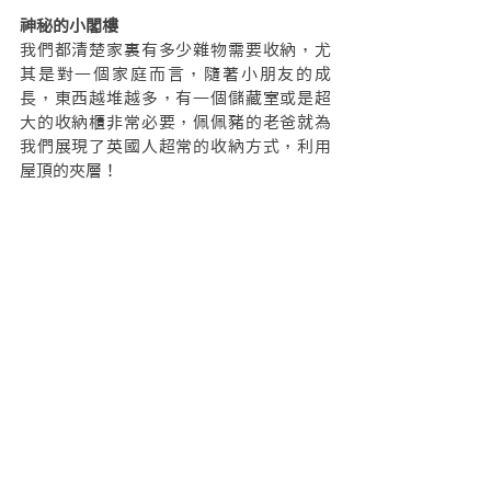
神秘的小閣樓
我們都清楚家裏有多少雜物需要收納，尤
其是對一個家庭而言，隨著小朋友的成
長，東西越堆越多，有一個儲藏室或是超
大的收納櫃非常必要，佩佩豬的老爸就為
我們展現了英國人超常的收納方式，利用
屋頂的夾層！
由於樓高的關係，斜角屋頂的下方的三角
空間並不好利用，因此都被拿來做儲藏空
間使用，從天花板上可以放下一個伸縮
梯，就可以進入這個神祕的閣樓小夾層之
中。
為了讓老房子更符合現代生活習慣，已經
有很多的老房子都做了整體翻修工程，經
過設計師的設計，重調整房子樓高，再透
過裝修工法修飾，使得閣樓夾層得以重獲
新生，蛻變成一個美輪美奐的小套房。