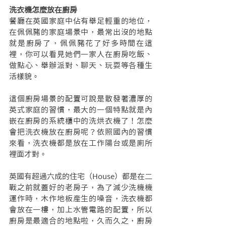
洗衣機怎麼放在廚房
餐廳在英國家庭中佔有舉足輕重的地位，
在佩佩豬的家庭場景中，最常出沒的地點
就是廚房了，佩佩豬花了好多時間在這
裡，你可以看見她們一家人在廚房吃飯、
做點心、舉辦派對、聊天、玩耍等各種生
活樣貌。
這個廚房場景的配置可說是散發著濃厚的
英式家庭的習慣，最大的一個特點就是內
嵌在廚房的系統櫃中的洗烘衣機了！怎麼
會把洗衣機放在廚房呢？依照國內的習慣
來看，洗衣機都是放在工作陽台或是廁所
裡面才對。
英國有超過六成的住宅（House）都是在二
戰之前就蓋好的老房子，為了減少洗機機
運作時，木作地板產生的噪音，洗衣機都
會放在一樓，加上水管電路的配置，所以
廚房是最適合的地點啦，久而久之，廚房