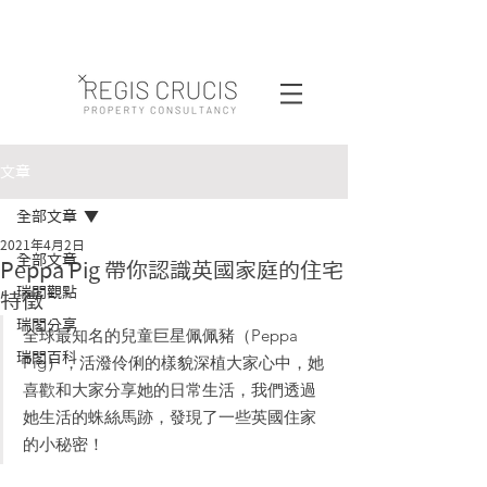
文章
全部文章
2021年4月2日
全部文章
Peppa Pig 帶你認識英國家庭的住宅
瑞閣觀點
特徵
瑞閣分享
全球最知名的兒童巨星佩佩豬（Peppa 
瑞閣百科
Pig），活潑伶俐的樣貌深植大家心中，她
喜歡和大家分享她的日常生活，我們透過
她生活的蛛絲馬跡，發現了一些英國住家
的小秘密！